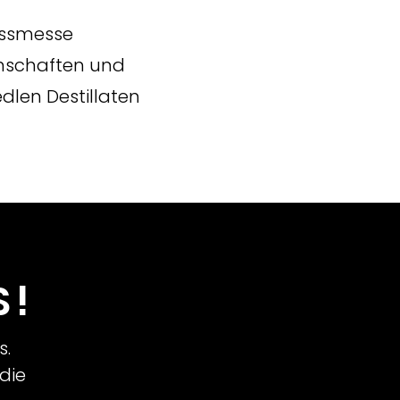
ussmesse
enschaften und
edlen Destillaten
S!
s.
 die