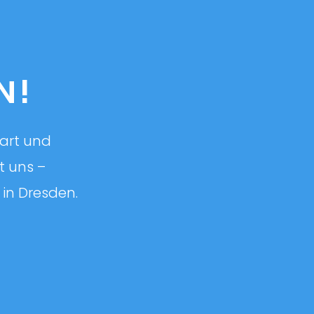
N!
gart und
t uns –
n Dresden.