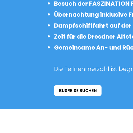
Besuch der FASZINATION 
Übernachtung inklusive 
Dampfschifffahrt auf der 
Zeit für die Dresdner Alt
Gemeinsame An- und Rück
Die Teilnehmerzahl ist begr
BUSREISE BUCHEN