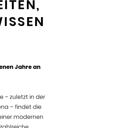
ITEN,
WISSEN
enen Jahre an
– zuletzt in der
na – findet die
n einer modernen
zahlreiche