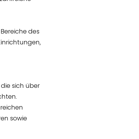
n Bereiche des
inrichtungen,
ie sich über
chten.
ereichen
ren sowie