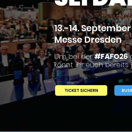
13.-14. September
Messe Dresden
Um bei der
#FAFO26
g
könnt ihr euch bereits j
TICKET SICHERN
BUSR