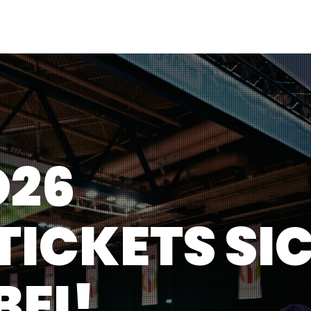
HOME
TICKETS
BESUCHER
O26
TICKETS SI
BEI!