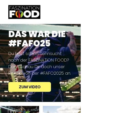
DAS WAR DIE
#FAFO25
Du hast schon Sehnsucht
nach der FASZINATION FOOD?
Dann schau Dir doch unser
Recap von der #FAFO2025 an.
ZUM VIDEO